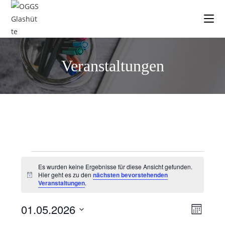
Veranstaltungen
Es wurden keine Ergebnisse für diese Ansicht gefunden.
Hier geht es zu den
nächsten bevorstehenden
H
Veranstaltungen
.
i
n
w
01.05.2026
V
A
e
M
i
e
n
o
D