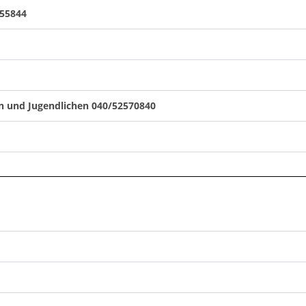
255844
rn und Jugendlichen 040/52570840