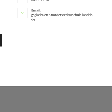
Email:
gsglashuette.norderstedt@schule.landsh.
de