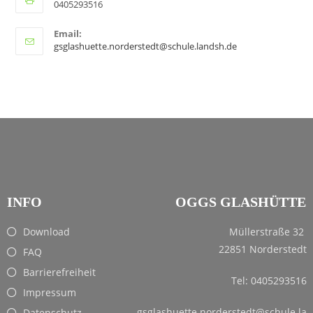
0405293516
Email:
gsglashuette.norderstedt@schule.landsh.de
INFO
OGGS GLASHÜTTE
Download
Müllerstraße 32
22851 Norderstedt
FAQ
Barrierefreiheit
Tel: 0405293516
Impressum
gsglashuette.norderstedt@schule.la
Datenschutz