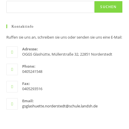
a
SUCHEN
v
i
g
Kontaktinfo
a
Ruffen sie uns an, schreiben sie uns oder senden sie uns eine E-Mail:
t
i
Adresse:
OGGS Glashütte, Müllerstraße 32, 22851 Norderstedt
o
n
Phone:
0405241548
Fax:
0405293516
Email:
gsglashuette.norderstedt@schule.landsh.de