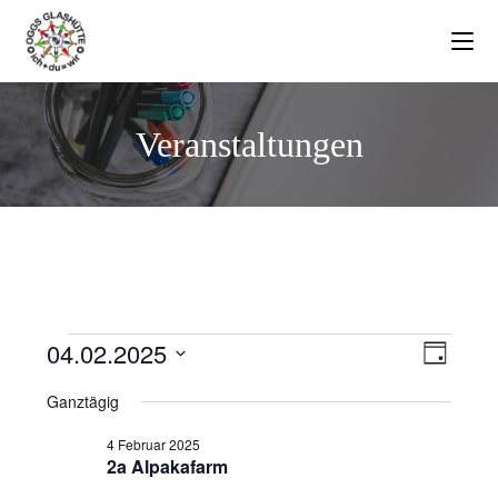
Veranstaltungen
04.02.2025
V
A
T
e
n
a
D
Ganztägig
g
r
a
s
a
t
i
4 Februar 2025
n
2a Alpakafarm
u
c
s
m