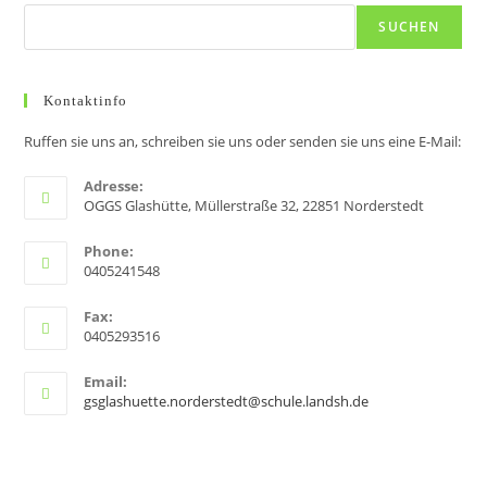
a
SUCHEN
v
i
g
Kontaktinfo
a
Ruffen sie uns an, schreiben sie uns oder senden sie uns eine E-Mail:
t
i
Adresse:
OGGS Glashütte, Müllerstraße 32, 22851 Norderstedt
o
n
Phone:
0405241548
Fax:
0405293516
Email:
gsglashuette.norderstedt@schule.landsh.de