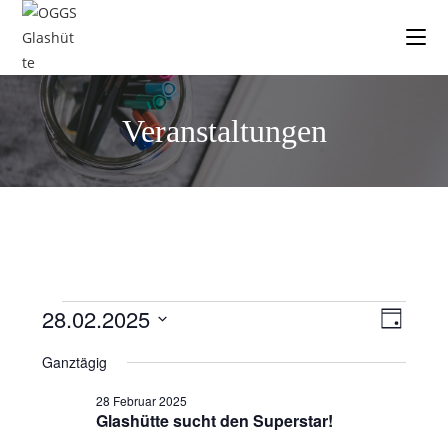
Veranstaltungen
28.02.2025
V
A
T
e
n
a
D
Ganztägig
g
r
a
s
a
t
i
28 Februar 2025
n
Glashütte sucht den Superstar!
u
c
s
m