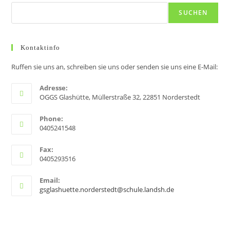
a
SUCHEN
v
i
g
Kontaktinfo
a
Ruffen sie uns an, schreiben sie uns oder senden sie uns eine E-Mail:
t
i
Adresse:
OGGS Glashütte, Müllerstraße 32, 22851 Norderstedt
o
n
Phone:
0405241548
Fax:
0405293516
Email:
gsglashuette.norderstedt@schule.landsh.de