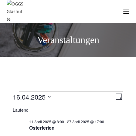
Veranstaltungen
16.04.2025
V
A
T
e
n
a
D
Laufend
g
r
a
s
a
t
i
11 April 2025 @ 8:00
-
27 April 2025 @ 17:00
n
Osterferien
u
c
s
m