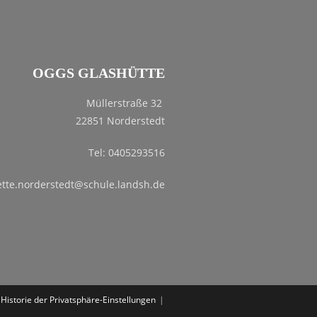
OGGS GLASHÜTTE
Müllerstraße 32
22851 Norderstedt
Tel: 0405293516
ette.norderstedt@schule.landsh.de
Historie der Privatsphäre-Einstellungen