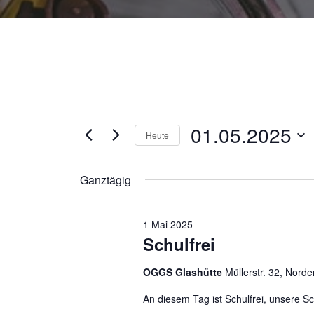
01.05.2025
Heute
D
a
Ganztägig
t
u
1 Mai 2025
m
Schulfrei
w
ä
OGGS Glashütte
Müllerstr. 32, Norde
h
l
An diesem Tag ist Schulfrei, unsere Sc