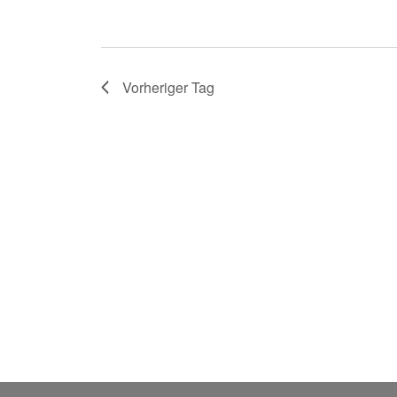
e
n
.
Vorheriger Tag