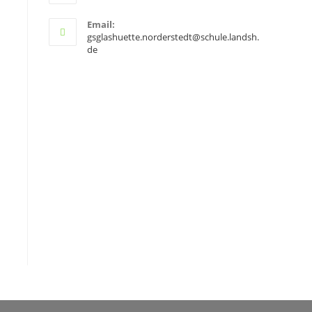
Email:
gsglashuette.norderstedt@schule.landsh.
de