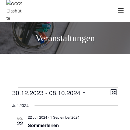
Veranstaltungen
30.12.2023
 - 
08.10.2024
V
A
L
e
n
i
D
Juli 2024
s
r
a
s
t
a
t
i
e
22 Juli 2024
-
1 September 2024
MO.
n
u
22
c
Sommerferien
s
m