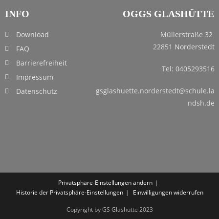
INFO
OGGS GLASHÜTTE
Download
Müllerstraße 32
22851 Norderstedt
FAQ
Barrierefreiheit
Tel: 0405293516
Impressum
gsglashuette.norderstedt@schule.la
Datenschutz
ndsh.de
Privatsphäre-Einstellungen ändern
Historie der Privatsphäre-Einstellungen
Einwilligungen widerrufen
Copyright by GS Glashütte 2023