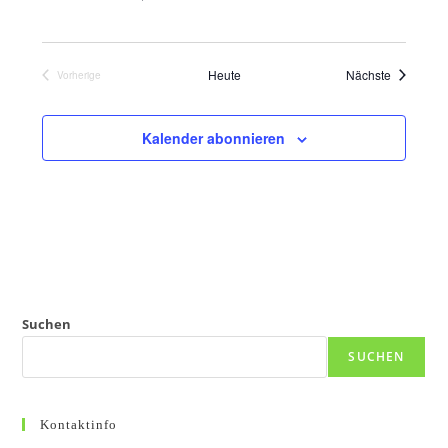
Veranstal
Heute
Nächste
Vorherige
Veranstaltungen
Kalender abonnieren
Suchen
SUCHEN
Kontaktinfo