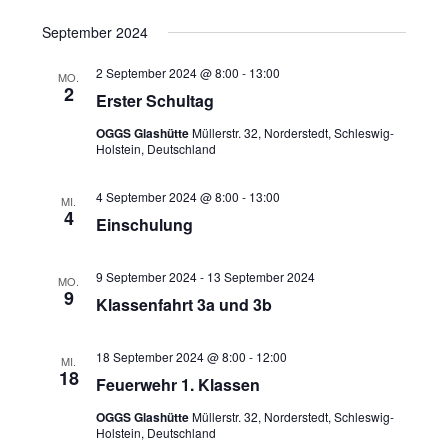
h
t
w
September 2024
t
a
ä
e
l
h
2 September 2024 @ 8:00
-
13:00
MO.
2
n
t
l
Erster Schultag
u
-
e
OGGS Glashütte
Müllerstr. 32, Norderstedt, Schleswig-
n
N
n
Holstein, Deutschland
g
.
a
A
4 September 2024 @ 8:00
-
13:00
MI.
v
4
n
Einschulung
i
s
g
i
9 September 2024
-
13 September 2024
MO.
a
c
9
Klassenfahrt 3a und 3b
t
h
t
i
18 September 2024 @ 8:00
-
12:00
MI.
e
o
18
Feuerwehr 1. Klassen
n
n
-
OGGS Glashütte
Müllerstr. 32, Norderstedt, Schleswig-
Holstein, Deutschland
N