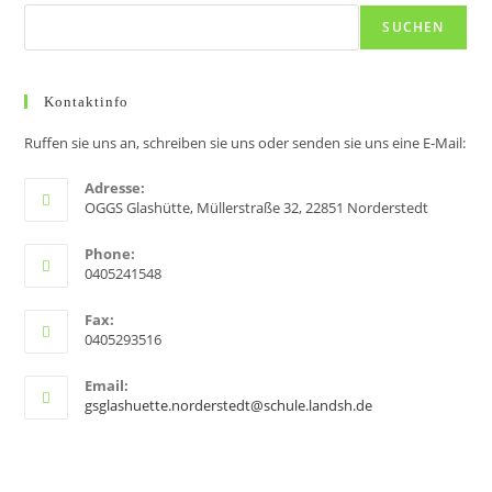
a
SUCHEN
v
i
g
Kontaktinfo
a
Ruffen sie uns an, schreiben sie uns oder senden sie uns eine E-Mail:
t
i
Adresse:
OGGS Glashütte, Müllerstraße 32, 22851 Norderstedt
o
n
Phone:
0405241548
Fax:
0405293516
Email:
gsglashuette.norderstedt@schule.landsh.de