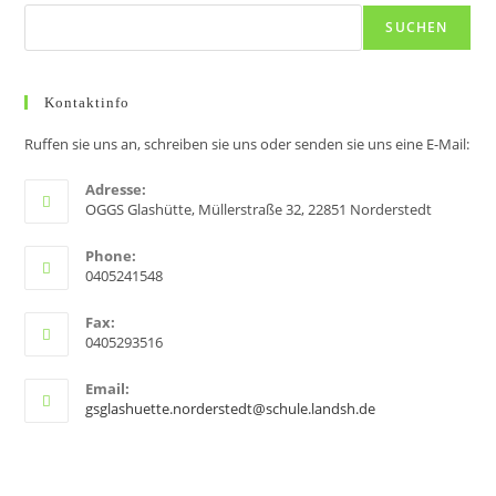
l
n
n
n
n
n
n
a
SUCHEN
t
v
u
i
n
g
Kontaktinfo
g
a
Ruffen sie uns an, schreiben sie uns oder senden sie uns eine E-Mail:
e
t
n
i
Adresse:
OGGS Glashütte, Müllerstraße 32, 22851 Norderstedt
o
n
Phone:
0405241548
Fax:
0405293516
Email:
gsglashuette.norderstedt@schule.landsh.de