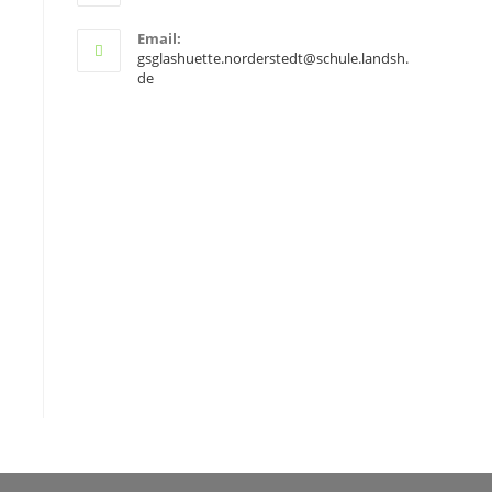
Email:
gsglashuette.norderstedt@schule.landsh.
de