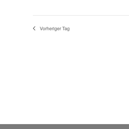
e
n
.
Vorheriger Tag