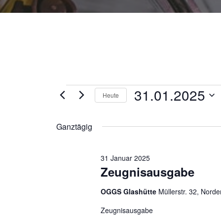
31.01.2025
Heute
D
a
Ganztägig
t
u
31 Januar 2025
m
Zeugnisausgabe
w
ä
OGGS Glashütte
Müllerstr. 32, Norde
h
l
Zeugnisausgabe