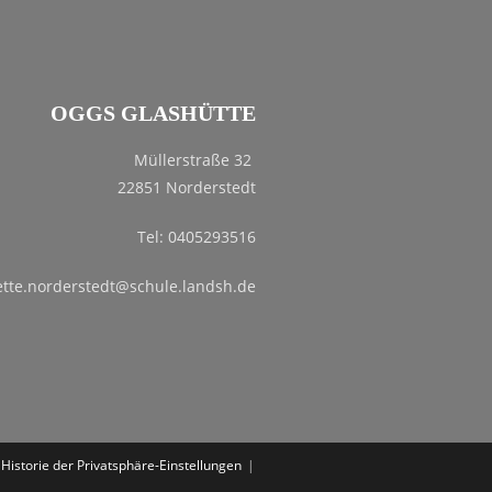
OGGS GLASHÜTTE
Müllerstraße 32
22851 Norderstedt
Tel: 0405293516
ette.norderstedt@schule.landsh.de
Historie der Privatsphäre-Einstellungen