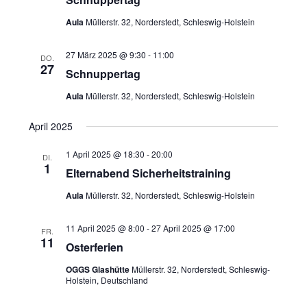
a
Aula
Müllerstr. 32, Norderstedt, Schleswig-Holstein
v
i
27 März 2025 @ 9:30
-
11:00
DO.
g
27
Schnuppertag
a
Aula
Müllerstr. 32, Norderstedt, Schleswig-Holstein
t
i
April 2025
o
n
1 April 2025 @ 18:30
-
20:00
DI.
1
Elternabend Sicherheitstraining
Aula
Müllerstr. 32, Norderstedt, Schleswig-Holstein
11 April 2025 @ 8:00
-
27 April 2025 @ 17:00
FR.
11
Osterferien
OGGS Glashütte
Müllerstr. 32, Norderstedt, Schleswig-
Holstein, Deutschland