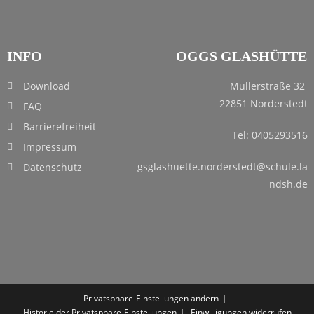
INFO
OGGS GLASHÜTTE
Download
Müllerstraße 32
22851 Norderstedt
FAQ
Barrierefreiheit
Tel: 0405293516
Impressum
gsglashuette.norderstedt@schule.la
Datenschutz
ndsh.de
Privatsphäre-Einstellungen ändern
Historie der Privatsphäre-Einstellungen
Einwilligungen widerrufen