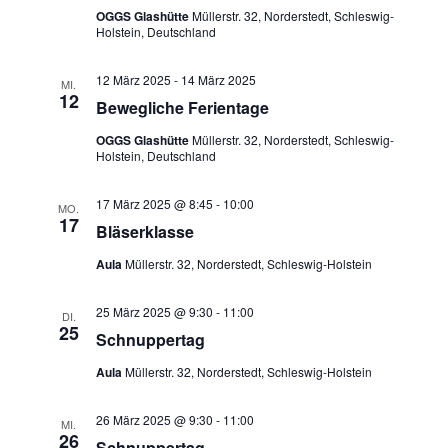
h
OGGS Glashütte
Müllerstr. 32, Norderstedt, Schleswig-
t
w
Holstein, Deutschland
t
a
ä
e
l
h
12 März 2025
-
14 März 2025
MI.
n
t
12
l
Bewegliche Ferientage
u
-
e
OGGS Glashütte
Müllerstr. 32, Norderstedt, Schleswig-
n
N
n
Holstein, Deutschland
g
.
a
A
v
17 März 2025 @ 8:45
-
10:00
MO.
n
17
Bläserklasse
i
s
g
Aula
Müllerstr. 32, Norderstedt, Schleswig-Holstein
i
a
c
25 März 2025 @ 9:30
-
11:00
t
h
DI.
25
Schnuppertag
t
i
e
o
Aula
Müllerstr. 32, Norderstedt, Schleswig-Holstein
n
n
-
26 März 2025 @ 9:30
-
11:00
MI.
26
N
Schnuppertag