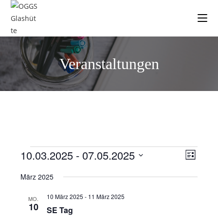
Veranstaltungen
10.03.2025
 - 
07.05.2025
V
A
L
e
n
i
D
März 2025
s
r
a
s
t
a
t
i
e
10 März 2025
-
11 März 2025
MO.
n
u
10
c
SE Tag
s
m